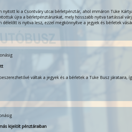
en nyitott ki a Csontváry utcai bérletpénztár, ahol immáron Tüke Kártya
yitottuk újra a bérletpénztárunkat, mely hosszabb nyitva tartással vár
élelőtt is nyitva lesz, ezzel megkönnyítve a jegyek és bérletek vásár
vonásig
tt
 beszerezhetővé váltak a jegyek és a bérletek a Tüke Busz járataira, 
onásig
más kijelölt pénztáraiban