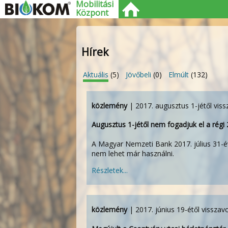
Mobilitási
Központ
Hírek
Aktuális
(5)
Jövőbeli
(0)
Elmúlt
(132)
közlemény
| 2017. augusztus 1-jétől vis
Augusztus 1-jétől nem fogadjuk el a régi
A Magyar Nemzeti Bank 2017. július 31-év
nem lehet már használni.
Részletek...
közlemény
| 2017. június 19-étől visszav