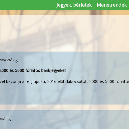
Jegyek, bérletek
Menetrendek
szavonásig
 2000 és 5000 forintos bankjegyeket
el bevonja a régi típusú, 2016 előtt kibocsátott 2000 és 5000 forint
onásig