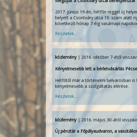
Megújult a Csontváry utcai bérletpénztár
2017. június 19-én, hétfőn reggel új hely
helyett a Csontváry utca 10. szám alatt n
következő hónap 7-éig vasárnapi napokon d
Részletek...
közlemény
| 2016. október 7-étől vissza
Kényelmesebb lett a bérletvásárlás Pécse
Hétfőtől már a történelmi belvárosban is
kényelmesebb a szolgáltatás elérése.
Részletek...
közlemény
| 2016. május 30-ától visszav
Új pénztár a Főpályaudvaron, a vasútállo